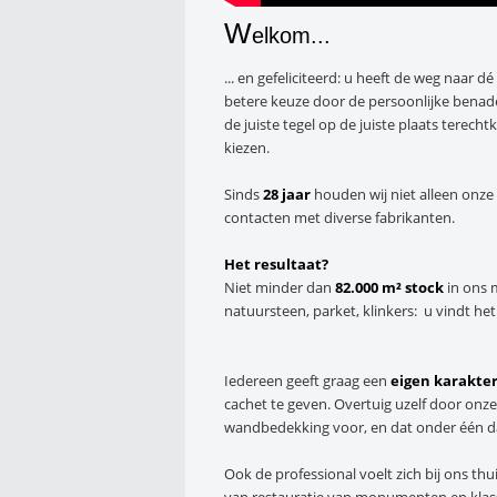
W
elkom...
... en gefeliciteerd: u heeft de weg naar dé
betere keuze door de persoonlijke benad
de juiste tegel op de juiste plaats terec
kiezen.
Sinds
28 jaar
houden wij niet alleen onz
contacten met diverse fabrikanten.
Het resultaat?
Niet minder dan
82.000 m² stock
in ons 
natuursteen, parket, klinkers: u vindt het
Iedereen geeft graag een
eigen karakte
cachet te geven. Overtuig uzelf door onze
wandbedekking voor, en dat onder één d
Ook de professional voelt zich bij ons thu