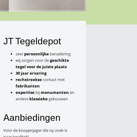
JT Tegeldepot
zeer
persoonlijke
benadering
wij zorgen voor de
geschikte
tegel voor de juiste plaats
30 jaar ervaring
rechstreekse
contact met
fabrikanten
expertise
bij
monumenten
en
andere
klassieke
gebouwen
Aanbiedingen
Voor de koopjesjager die op zoek is
naar kwaliteit!