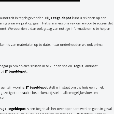
 autoriteit in tegels gevonden. Bij
JT tegeldepot
kunt u rekenen op een
ering waar we prat op gaan. Het is immers ons vak om ervoor te zorgen dat
htkomt. We voorzien u dan ook graag van nuttige informatie om u te helpen
e kennis van materialen up to date, maar onderhouden we ook prima
magazijn om op elke situatie in te kunnen spelen.
Tegels
, laminaat,
 bij
JT tegeldepot
.
r
aan zijn woning.
JT tegeldepot
stelt u in staat om uw huis een uniek
 gezellige
toonzaal
te bezoeken. Hij stelt u alle mogelijke vloer- en
ak!
is.
JT Tegeldepot
is een begrip als het over openbare werken gaat, in geval