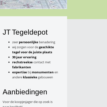
JT Tegeldepot
zeer
persoonlijke
benadering
wij zorgen voor de
geschikte
tegel voor de juiste plaats
30 jaar ervaring
rechstreekse
contact met
fabrikanten
expertise
bij
monumenten
en
andere
klassieke
gebouwen
Aanbiedingen
Voor de koopjesjager die op zoek is
naar kwaliteit!