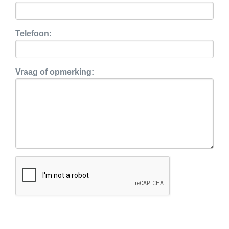
Renovatie stock
Nieuw
Telefoon:
Vraag of opmerking: