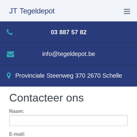
JT Tegeldepot
Home
03 887 57 82
Toonzaal
info@tegeldepot.be
Merken
Provinciale Steenweg 370 2670 Schelle
Producten
Contacteer ons
Historiek
Naam:
Contact
E-mail: